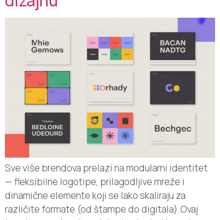
dizajnu
Sve više brendova prelazi na modularni identitet
— fleksibilne logotipe, prilagodljive mreže i
dinamične elemente koji se lako skaliraju za
različite formate (od štampe do digitala).Ovaj