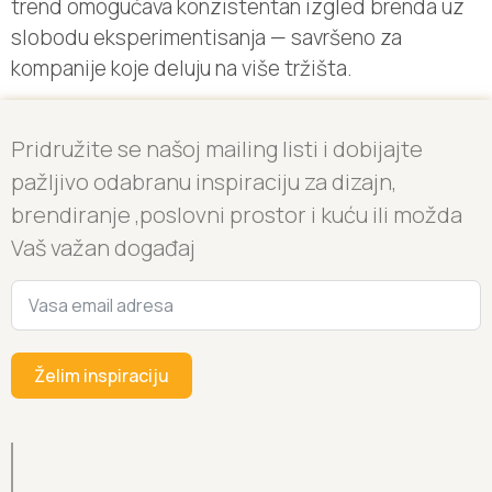
trend omogućava konzistentan izgled brenda uz
slobodu eksperimentisanja — savršeno za
kompanije koje deluju na više tržišta.
Pridružite se našoj mailing listi i dobijajte
pažljivo odabranu inspiraciju za dizajn,
brendiranje ,poslovni prostor i kuću ili možda
Vaš važan događaj
Želim inspiraciju