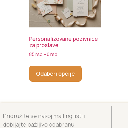
Personalizovane pozivnice
za proslave
85
rsd
–
0
rsd
Odaberi opcije
Pridružite se našoj mailing listi i
dobijajte pažljivo odabranu