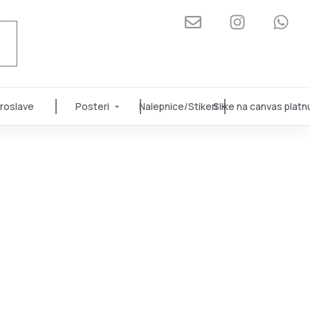
roslave
Posteri
Nalepnice/Stikeri
Slike na canvas platn