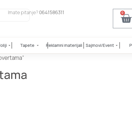
Imate pitanje?
0641586311
0
liji
Tapete
Reklamni materijali
Sajmovi/Event
P
kovertama”
rtama