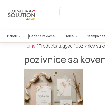
Baneri
Svetleće reklame
Table
Štampa na fo
Home
/ Products tagged “pozivnice sa 
pozivnice sa kove