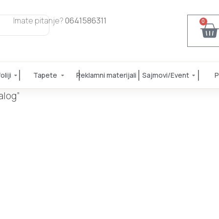
Imate pitanje?
0641586311
0
liji
Tapete
Reklamni materijali
Sajmovi/Event
P
alog”
g