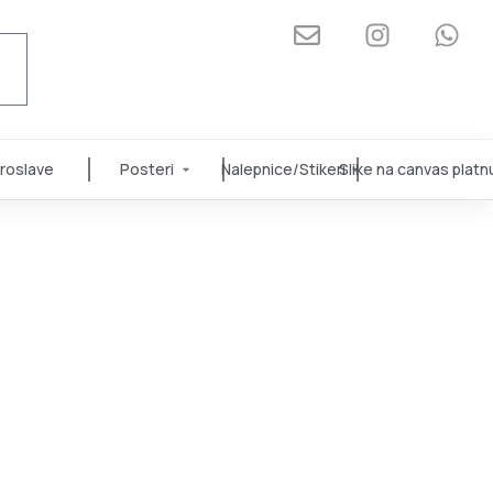
roslave
Posteri
Nalepnice/Stikeri
Slike na canvas platn