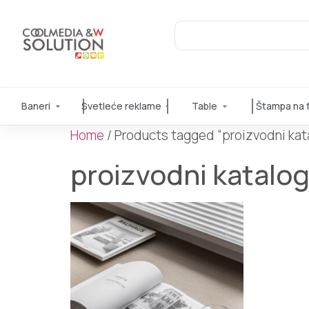
Baneri
Svetleće reklame
Table
Štampa na fo
Home
/ Products tagged “proizvodni kat
proizvodni katalo