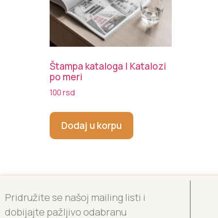
Štampa kataloga | Katalozi
po meri
100
rsd
Dodaj u korpu
Pridružite se našoj mailing listi i
dobijajte pažljivo odabranu