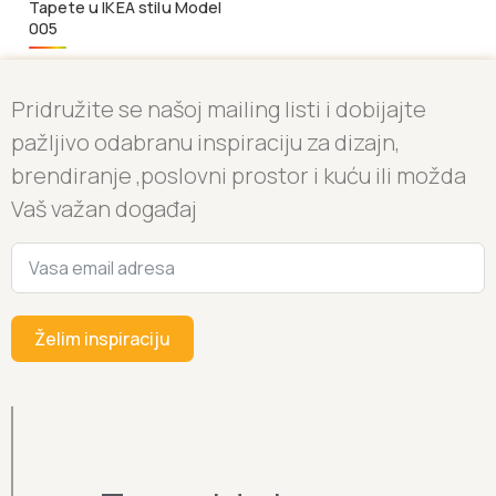
Tapete u IKEA stilu Model
005
Pridružite se našoj mailing listi i dobijajte
pažljivo odabranu inspiraciju za dizajn,
brendiranje ,poslovni prostor i kuću ili možda
Vaš važan događaj
Želim inspiraciju